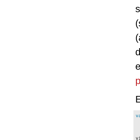
(
(
E
v
 
 
v