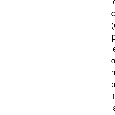
b
i
l