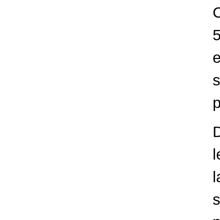
5
D
l
s