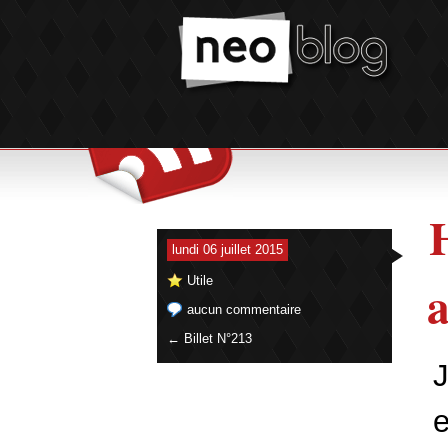
lundi 06 juillet 2015
a
Utile
aucun commentaire
← Billet N°213
e