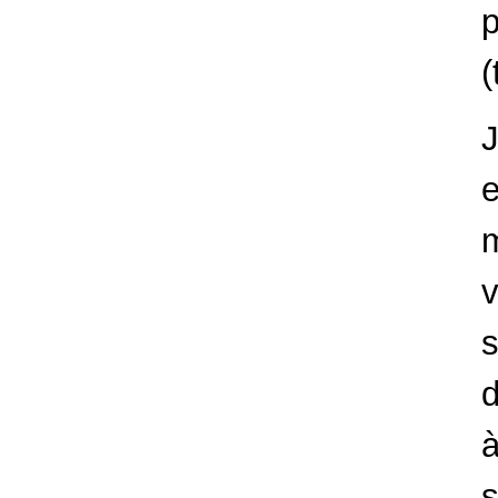
(
J
s
d